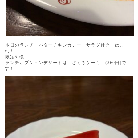
本日のランチ バターチキンカレー サラダ付き はこ
れ！
限定50食！
ランチオプションデザートは ざくろケーキ (360円)で
す！