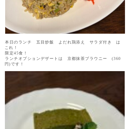
本日のランチ 五目炒飯 よだれ鶏添え サラダ付き は
これ！
限定45食！
ランチオプションデザートは 京都抹茶ブラウニー (360
円)です！