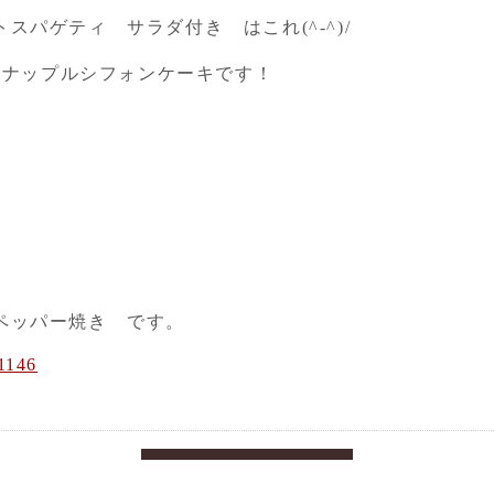
スパゲティ サラダ付き はこれ(^-^)/
パイナップルシフォンケーキです！
ペッパー焼き です。
1146
戻る