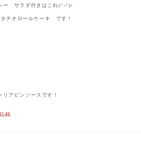
 サラダ付きはこれ(^-^)/
ピスタチオロールケーキ です！
ャリアピンソースです！
1146