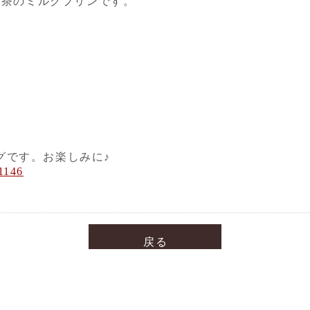
は抹茶のミルクプリンです。
グです。お楽しみに♪
1146
戻る