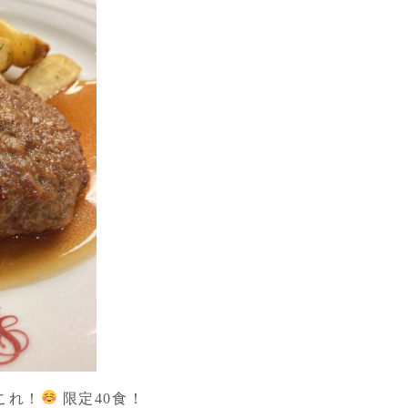
これ！
限定40食！