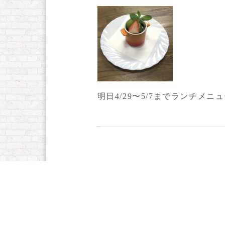
明日4/29〜5/7までランチメ